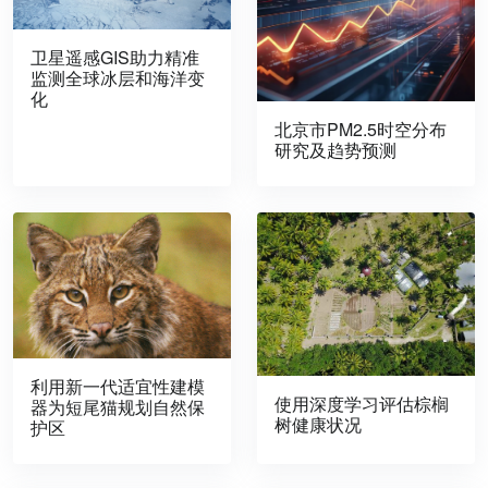
卫星遥感GIS助力精准
监测全球冰层和海洋变
化
北京市PM2.5时空分布
研究及趋势预测
利用新一代适宜性建模
使用深度学习评估棕榈
器为短尾猫规划自然保
树健康状况
护区